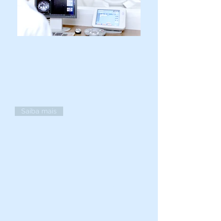
Ortopedia
Veja aqui quais serviços oferecemos e
quais são os ortopedistas do nosso
grupo
Saiba mais
Reumatologia
Doenças reumatológicas merecem
atenção. Venha fazer uma avaliação!