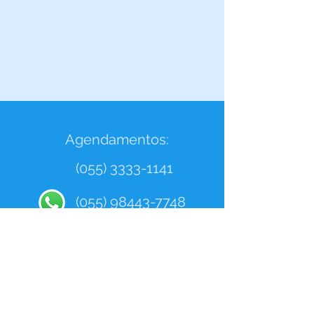
Cardiologia
Cuide bem do seu coração!
Agendamentos:
(055) 3333-1141
(055) 98443-7748
Cuide bem da sua
saúde